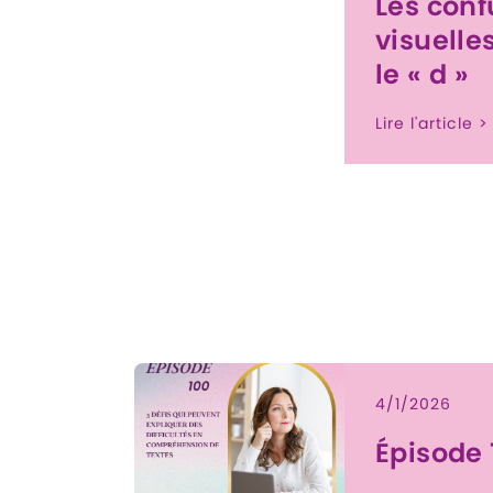
Les conf
visuelles
le « d »
Lire l'article >
4/1/2026
Épisode 