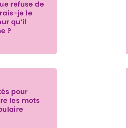
ue refuse de
vrais-je le
ur qu’il
e ?
ités pour
re les mots
bulaire