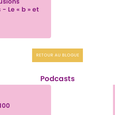
usions
 - Le « b » et
RETOUR AU BLOGUE
Podcasts
100