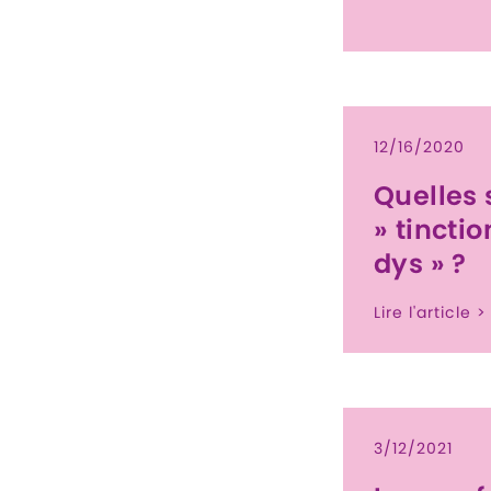
12/16/2020
Quelles 
» tinctio
dys » ?
Lire l'article >
3/12/2021