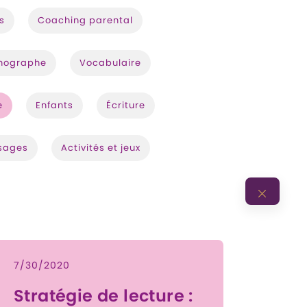
s
Coaching parental
hographe
Vocabulaire
e
Enfants
Écriture
sages
Activités et jeux
7/30/2020
Stratégie de lecture :