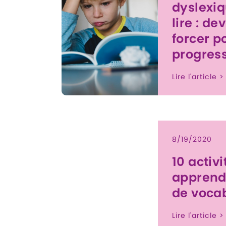
dyslexiq
lire : de
forcer po
progress
Lire l'article >
8/19/2020
10 activ
apprend
de voca
Lire l'article >