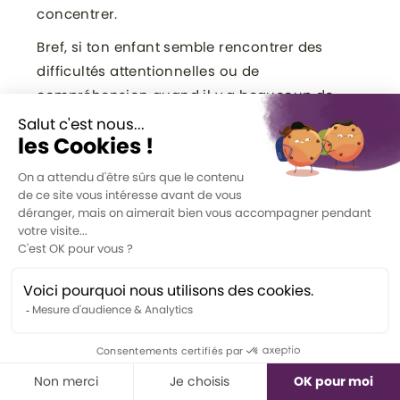
concentrer.
Bref, si ton enfant semble rencontrer des
difficultés attentionnelles ou de
compréhension quand il y a beaucoup de
bruit autour de lui, ça se peut que ça fasse
juste partie du développement normal du
traitement auditif des enfants.
Mais si les difficultés persistent jusqu’à
l’adolescence, ça pourrait être une bonne
idée de faire évaluer ton ado pour le TTA,
just
in case
. Et si l’audiologiste émet ce
diagnostic, ton ado aura peut-être droit à
certaines adaptations dans son milieu
scolaire pour l’aider.
Est-ce que tous les audiologistes