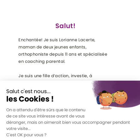
Salut!
Enchantée! Je suis Lorianne Lacerte,
maman de deux jeunes enfants,
orthophoniste depuis 11 ans et spécialisée
en coaching parental.
Je suis une fille d’action, investie, à
l’écoute et super passionnée (j’ai toujours
40 000 projets en branle, parles-en à mon
conjoint!). Pourquoi suis-je sur cette
Terre? Pour aider le plus d’enfants
possible.
J'ai toujours pensé hors de la boîte. J'aime
créer, développer, innover. J'ai souvent vu