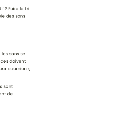
 ? Faire le tri
ble des sons
 les sons se
nces doivent
our « camion »,
rs sont
ent de