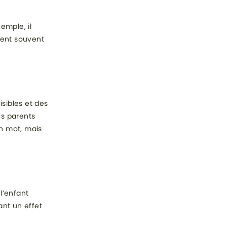
emple, il
nnent souvent
sibles et des
es parents
n mot, mais
l’enfant
ant un effet