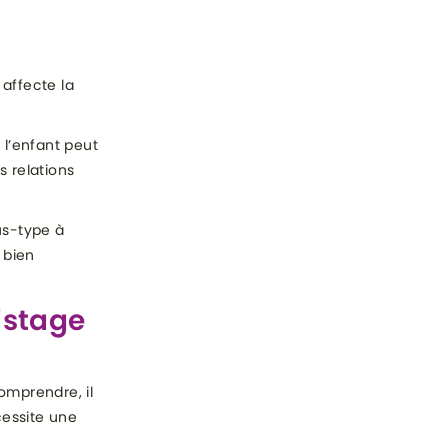
 affecte la
 l’enfant peut
s relations
us-type à
 bien
istage
omprendre, il
cessite une