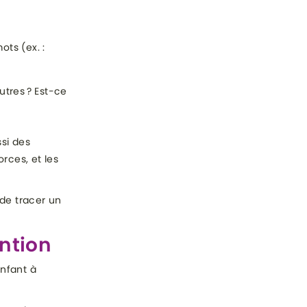
ts (ex. :
utres ? Est-ce
ssi des
rces, et les
 de tracer un
ention
enfant à