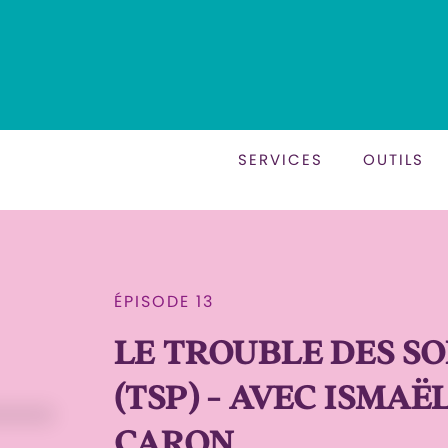
SERVICES
OUTILS
ÉPISODE 13
LE TROUBLE DES SO
(TSP) - AVEC ISMA
CARON