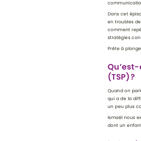
communication
Dans cet épiso
en troubles de
comment repére
stratégies con
Prête à plonger
Qu’est-
(TSP) ?
Quand on parle
qui a de la dif
un peu plus c
Ismaël nous ex
dont un enfant