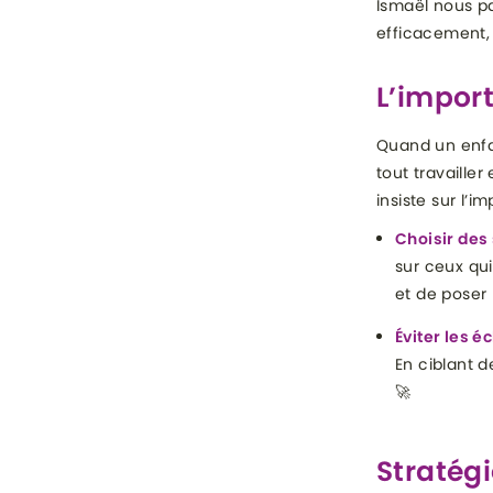
Ismaël nous pa
efficacement, 
L’impor
Quand un enfan
tout travaille
insiste sur l’i
Choisir des
sur ceux qui
et de poser 
Éviter les é
En ciblant d
🚀
Stratégi