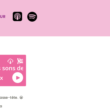
SUR
asse-tête. 😬
la