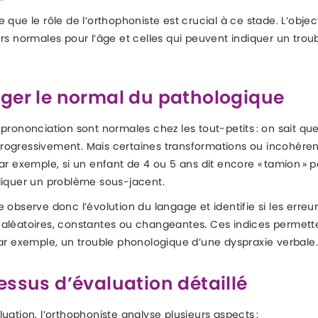
 que le rôle de l’orthophoniste est crucial à ce stade. L’objectif
urs normales pour l’âge et celles qui peuvent indiquer un trou
ger le normal du pathologique
 prononciation sont normales chez les tout-petits : on sait que
rogressivement. Mais certaines transformations ou incohére
Par exemple, si un enfant de 4 ou 5 ans dit encore « tamion » p
diquer un problème sous-jacent.
e observe donc l’évolution du langage et identifie si les erreu
 aléatoires, constantes ou changeantes. Ces indices permett
par exemple, un trouble phonologique d’une dyspraxie verbale.
essus d’évaluation détaillé
luation, l’orthophoniste analyse plusieurs aspects :