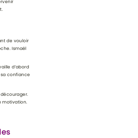
rvenir
t.
ant de vouloir
oche. Ismaël
vaille d’abord
e sa confiance
se décourager.
a motivation.
les