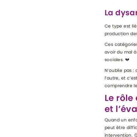
La dysar
Ce type est li
production de
Ces catégories
avoir du mal à
sociales. 💔
N’oublie pas :
l’autre, et c’
comprendre les
Le rôle
et l’év
Quand un enfan
peut être diff
intervention. 