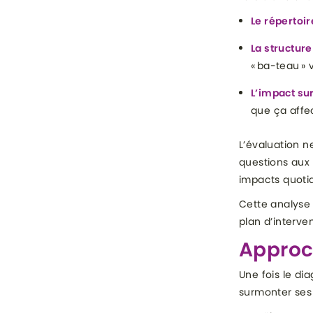
Le répertoi
La structure
« ba-teau » v
L’impact su
que ça affec
L’évaluation n
questions aux 
impacts quotid
Cette analyse 
plan d’interve
Approch
Une fois le di
surmonter ses d