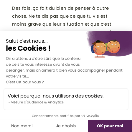
Des fois, ça fait du bien de penser à autre
chose. Ne te dis pas que ce que tu vis est
moins grave que leur situation et que c’est
une bonne excuse pour ne pas les approcher.
🙅‍♀️ Ce sont des gens comme toi, et ils peuvent
avoir d’autres sujets de conversation que leur
enfant. Même, ça fait souvent du bien de
changer de sujet!
Alors, n’hésite surtout pas à te lier d’amitié
avec les parents d’enfants ayant des
difficultés langagières (ou autres difficultés).
En étant parents, vous avez déjà beaucoup de
choses en commun. 🙃
Quel est le message d’Alexandra
pour les parents qui vivent une