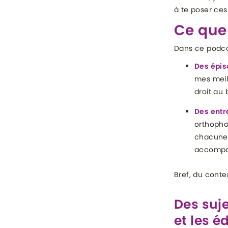
à te poser ces 
Ce que 
Dans ce podcas
Des épis
mes meill
droit au 
Des entr
orthopho
chacune 
accompag
Bref, du conte
Des suj
et les é