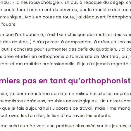
du : « la neuropsychologie ». Eh oui, à l’époque du cégep, c’
ée par le fonctionnement du cerveau, par la manière dont on
unique… Mais en cours de route, j’ai découvert l’orthophonie
 foudre.
ce que l’orthophonie, c’est bien plus que des mots et des sons
t des adultes !) à s’exprimer, à comprendre, à créer un lien av
s outils concrets pour surmonter des défis du quotidien. J’ai d
is allée étudier en orthophonie à l’Université de Montréal, où 
at et ma maîtrise professionnelle. Et je n’ai jamais regretté 
miers pas en tant qu’orthophonis
mée, j’ai commencé ma carrière en milieu hospitalier, auprès 
traumatismes crâniens, troubles neurologiques… Un univers c
e que je fais aujourd’hui ! J’adorais ce travail, mais il me man
act avec les familles, le lien direct avec les enfants.
je me suis tournée vers une pratique plus axée sur les jeunes, 