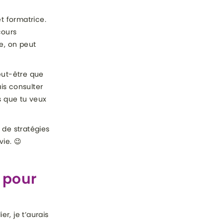
t formatrice.
cours
e, on peut
Peut-être que
is consulter
s que tu veux
 de stratégies
vie. 😉
 pour
r, je t’aurais