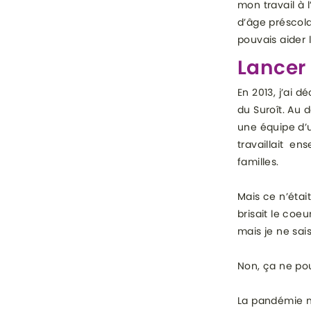
mon travail à l
d’âge préscolai
pouvais aider 
Lancer 
En 2013, j’ai 
du Suroît. Au 
une équipe d’u
travaillait en
familles.
Mais ce n’était
brisait le coe
mais je ne sais
Non, ça ne po
La pandémie m’