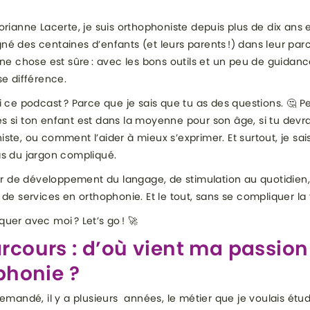
orianne Lacerte, je suis orthophoniste depuis plus de dix ans e
é des centaines d’enfants (et leurs parents !) dans leur par
une chose est sûre : avec les bons outils et un peu de guidanc
se différence.
i ce podcast ? Parce que je sais que tu as des questions. 🤔 
 si ton enfant est dans la moyenne pour son âge, si tu devra
ste, ou comment l’aider à mieux s’exprimer. Et surtout, je sai
as du jargon compliqué.
ler de développement du langage, de stimulation au quotidien,
 de services en orthophonie. Et le tout, sans se compliquer la 
uer avec moi ? Let’s go ! 🚀
rcours : d’où vient ma passion
phonie ?
emandé, il y a plusieurs années, le métier que je voulais étudie