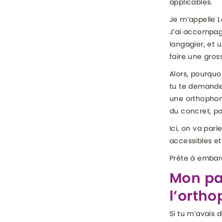
applicables.
Je m’appelle L
J’ai accompagn
langagier, et 
faire une gros
Alors, pourquo
tu te demandes
une orthophoni
du concret, p
Ici, on va par
accessibles et
Prête à embarq
Mon pa
l’ortho
Si tu m’avais d