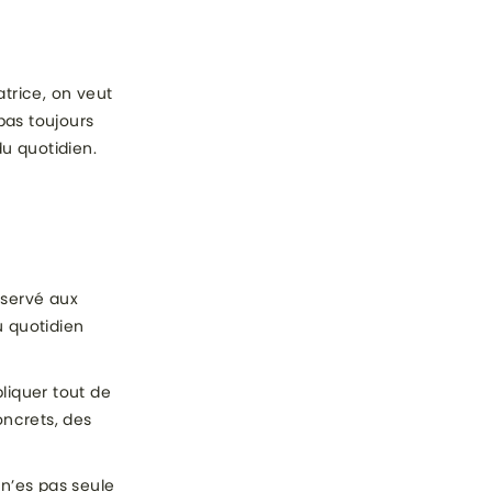
trice, on veut
 pas toujours
du quotidien.
éservé aux
au quotidien
liquer tout de
oncrets, des
 n’es pas seule