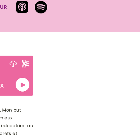
SUR
. Mon but
 mieux
 éducatrice ou
crets et