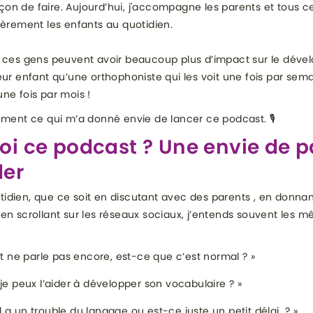
n de faire. Aujourd’hui, j'accompagne les parents et tous c
ièrement les enfants au quotidien.
, ces gens peuvent avoir beaucoup plus d’impact sur le dév
eur enfant qu’une orthophoniste qui les voit une fois par sema
ne fois par mois !
ement ce qui m’a donné envie de lancer ce podcast. 🎙️
oi ce podcast ? Une envie de p
der
idien, que ce soit en discutant avec des parents , en donna
en scrollant sur les réseaux sociaux, j’entends souvent les 
t ne parle pas encore, est-ce que c’est normal ? »
e peux l’aider à développer son vocabulaire ? »
il a un trouble du langage ou est-ce juste un petit délai ? »