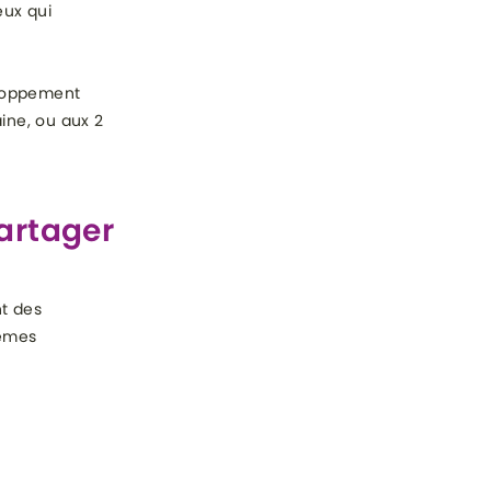
eux qui
eloppement
ine, ou aux 2
artager
nt des
mêmes