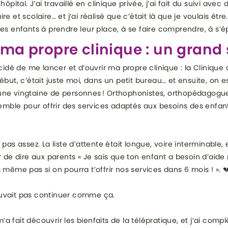
’hôpital. J’ai travaillé en clinique privée, j’ai fait du suivi avec
re et scolaire… et j’ai réalisé que c’était là que je voulais être.
les enfants à prendre leur place, à se faire comprendre, à s’é
ma propre clinique : un grand
décidé de me lancer et d’ouvrir ma propre clinique : la Clinique
début, c’était juste moi, dans un petit bureau… et ensuite, on 
ne vingtaine de personnes ! Orthophonistes, orthopédagogues
semble pour offrir des services adaptés aux besoins des enfan
 pas assez. La liste d’attente était longue, voire interminable,
ur de dire aux parents « Je sais que ton enfant a besoin d’aid
 même pas si on pourra t’offrir nos services dans 6 mois ! ». 
uvait pas continuer comme ça.
a fait découvrir les bienfaits de la télépratique, et j’ai com