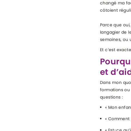
changé ma faço
côtoient régul
Parce que oui
langagier de l
semaines, ou u
Et c’est exact
Pourqu
et d’ai
Dans mon quot
formations ou 
questions :
« Mon enfan
« Comment j
« Est-ce qu’