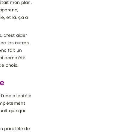
était mon plan.
 apprend,
, et là, ça a
. C’est aider
ec les autres.
onc fait un
j’ai complété
ce choix.
te
d’une clientèle
omplètement
quait quelque
en parallèle de