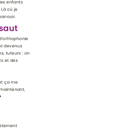
 des enfants
 Là où je
panouir.
 saut
 d’orthophonie
est devenus
, tuteurs : on
ts et des
 et ça me
e maintenant,

plètement