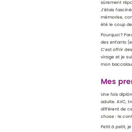
sûrement répon
J’étais fascin
mémorise, comm
été le coup de
Pourquoi ? Par
des enfants (e
C’est offrir de
virage et je su
mon baccalauré
Mes pre
Une fois diplô
adulte. AVC, 
différent de c
chose : le cont
Petit à petit, 