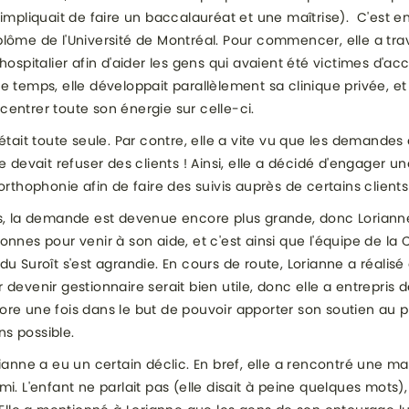
 impliquait de faire un baccalauréat et une maîtrise). C'est en 
lôme de l'Université de Montréal. Pour commencer, elle a tra
hospitalier afin d'aider les gens qui avaient été victimes d'ac
e temps, elle développait parallèlement sa clinique privée, et
entrer toute son énergie sur celle-ci.
 était toute seule. Par contre, elle a vite vu que les demandes 
e devait refuser des clients ! Ainsi, elle a décidé d'engager u
 orthophonie afin de faire des suivis auprès de certains client
ps, la demande est devenue encore plus grande, donc Lorian
onnes pour venir à son aide, et c'est ainsi que l'équipe de la 
du Suroît s'est agrandie. En cours de route, Lorianne a réalisé
 devenir gestionnaire serait bien utile, donc elle a entrepris
re une fois dans le but de pouvoir apporter son soutien au p
s possible.
rianne a eu un certain déclic. En bref, elle a rencontré une ma
mi. L'enfant ne parlait pas (elle disait à peine quelques mots