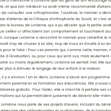
. Elle a mentionné à Lorianne que les gens de son entourage lu
ire, et que son médecin lui avait même recommandé d'attendr
t de consulter une orthophoniste. Toutefois, la maman a déci
iste d'attente de la Clinique d'orthophonie du Suroît, et c'est ai
ans le bureau de Lorianne, qui a pu déceler que la petite ava
 que celles-ci affectaient son comportement et touchaient aus
. Lorsque Lorianne a rencontré la maman pour remettre le rap
 avait trop de choses à lui dire, trop de trucs et d'outils à lui d
s pour le faire ! Pour ces parents qui, comme cette maman, 
uite à l'évaluation, ou pour ceux qui sont vus, mais seulement
ine ou moins régulièrement, Lorianne se sentait mal. Elle au
der plus à stimuler le langage de leur enfant à la maison.
, il y a environ 1 an et demi, Lorianne a lancé son programme
ent parental et sa formation aux éducatrices. Elle a auss
inaires gratuits. Pour l'aider, elle a cherché à parfaire ses
rmations qui lui permettraient justement de devenir elle-mêm
 Lorianne nous parle de ses projets d'avenir, incluant du bén
québecoise des orthophonistes et audiologistes, de la formati