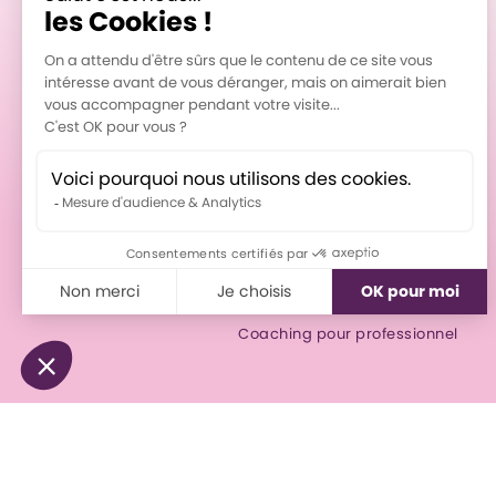
Formations
Les PROS du langage
En équipe - Formation
Cible langage
TDL en classe
Coaching pour professionnel
© 2025 Lorianne Lacerte, orthophoniste