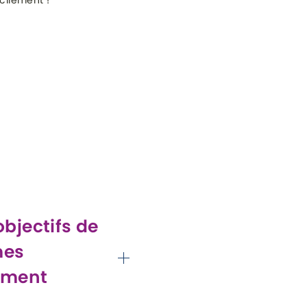
acilement !
objectifs de
mes
ement