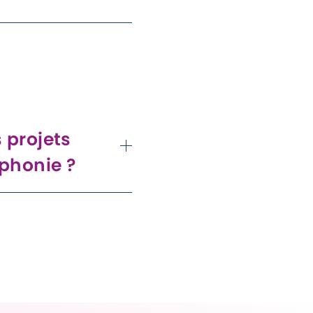
der les parents à
 enfant à la maison,
s outils pratiques pour
langagier.
 projets
ophonie ?
mes programmes
l, de donner des
m'impliquer dans des
r soutenir les familles