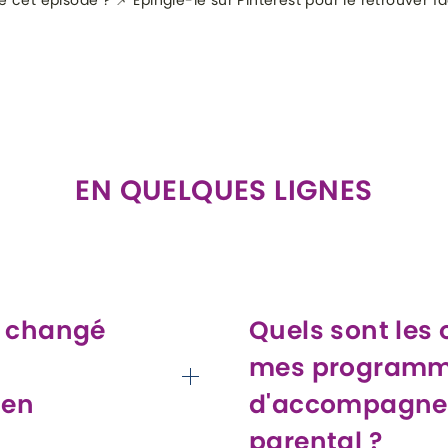
 cet épisode ? 📌 Épingle-le sur Pinterest pour le retrouver f
EN QUELQUES LIGNES
e changé
Quels sont les 
mes program
 en
d'accompagn
parental ?