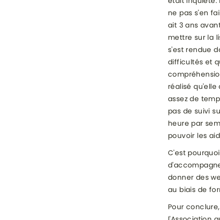
était inquiète
ne pas s'en fa
ait 3 ans avan
mettre sur la l
s'est rendue d
difficultés et
compréhension
réalisé qu'elle
assez de temp
pas de suivi s
heure par sema
pouvoir les ai
C'est pourquoi
d'accompagnem
donner des web
au biais de fo
Pour conclure,
l'Association 