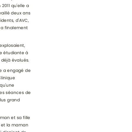
2011 qu'elle a
vaillé deux ans
cidents, d'AVC,
 a finalement
explosaient,
ne étudiante à
s déjà évalués.
ne a engagé de
Clinique
 qu'une
 des séances de
lus grand
man et sa fille
), et la maman