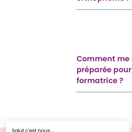
J’ai réalisé que je manqu
fournir tous les outils né
pendant les évaluations,
développer des program
d'accompagnement parent
Comment me s
préparée pour
formatrice ?
J’ai suivi des formations 
connaissances et compét
formatrice, en me concen
l'accompagnement parenta
éducatrices.