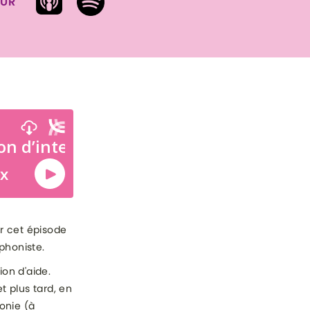
SUR
r cet épisode
phoniste.
ion d'aide.
t plus tard, en
honie (à