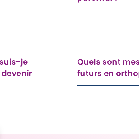
ais de temps pour
Ces programmes visent à ai
cessaires aux parents
stimuler le langage de leur
 ce qui m’a poussée à
offrant des stratégies et de
mes
soutenir le développement 
al et des formations.
uis-je
Quels sont mes
 devenir
futurs en orth
Je prévois de continuer 
d'accompagnement parenta
pour parfaire mes
webinaires gratuits, et de 
ences afin de devenir
initiatives de bénévolat pou
trant sur
et les professionnels.
l et la formation des