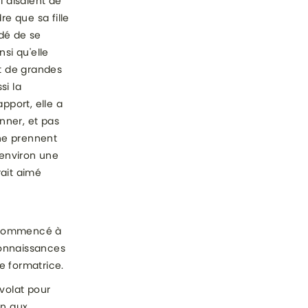
i disaient de
e que sa fille
dé de se
nsi qu'elle
it de grandes
si la
port, elle a
onner, et pas
ne prennent
 environ une
rait aimé
i commencé à
 connaissances
e formatrice.
évolat pour
on aux