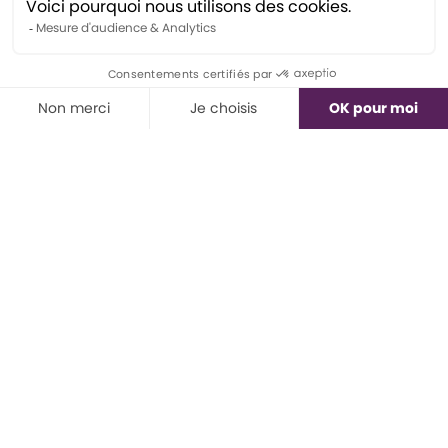
Formations
Les PROS du langage
En équipe - Formation
Cible langage
TDL en classe
Coaching pour professionnel
Ressources
Outil de dépistage