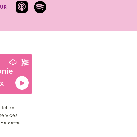
SUR
ntal en
services
 de cette