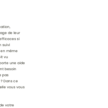
uation,
age de leur
efficaces si
 suivi
ts en même
it vu
porte une aide
ent besoin
e pas
 ? Dans ce
uelle vous vous
de votre