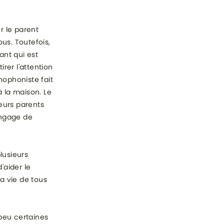
r le parent
us. Toutefois,
ant qui est
irer l'attention
thophoniste fait
à la maison. Le
eurs parents
angage de
lusieurs
'aider le
la vie de tous
peu certaines