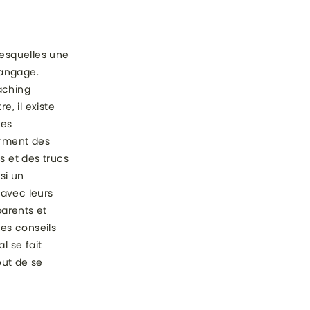
esquelles une
langage.
aching
e, il existe
tes
orment des
s et des trucs
si un
avec leurs
arents et
des conseils
l se fait
out de se