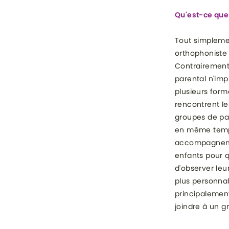
Qu'est-ce que
Tout simpleme
orthophoniste 
Contrairement 
parental n'impl
plusieurs form
rencontrent le
groupes de par
en même temps
accompagnemen
enfants pour 
d'observer leu
plus personnal
principalement
joindre à un g