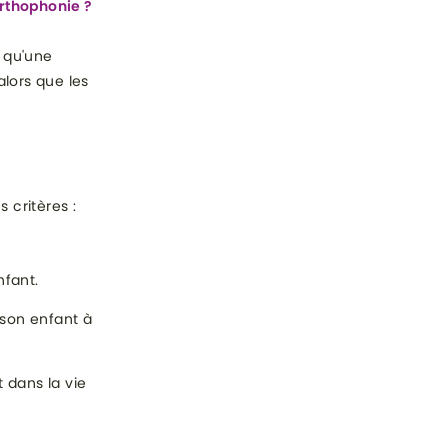
orthophonie ?
s qu'une
alors que les
 critères :
nfant.
 son enfant à
 dans la vie