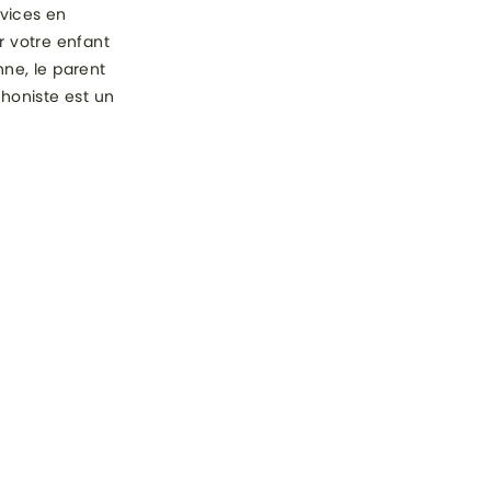
rvices en
r votre enfant
nne, le parent
phoniste est un