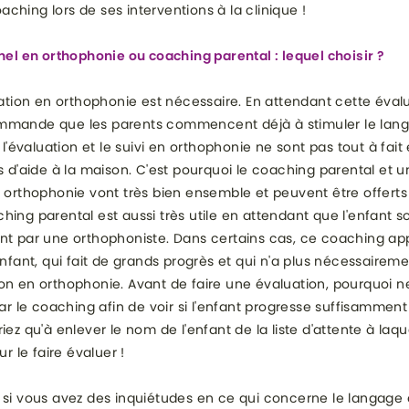
ching lors de ses interventions à la clinique !
nnel en orthophonie ou coaching parental : lequel choisir ?
luation en orthophonie est nécessaire. En attendant cette éval
mmande que les parents commencent déjà à stimuler le lang
, l'évaluation et le suivi en orthophonie ne sont pas tout à fait 
as d'aide à la maison. C'est pourquoi le coaching parental et un
n orthophonie vont très bien ensemble et peuvent être offer
hing parental est aussi très utile en attendant que l'enfant so
nt par une orthophoniste. Dans certains cas, ce coaching ap
'enfant, qui fait de grands progrès et qui n'a plus nécessairem
on en orthophonie. Avant de faire une évaluation, pourquoi n
le coaching afin de voir si l'enfant progresse suffisamment
iez qu'à enlever le nom de l'enfant de la liste d'attente à laq
ur le faire évaluer !
 si vous avez des inquiétudes en ce qui concerne le langage 