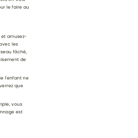
r le faire au
e et amusez-
 avec les
iseau fâché,
guisement de
e l'enfant ne
 verrez que
mple, vous
onnage est