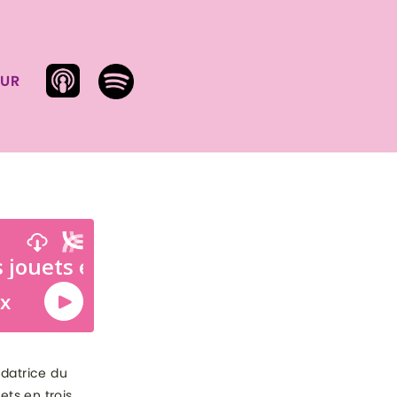
SUR
ndatrice du
uets en trois