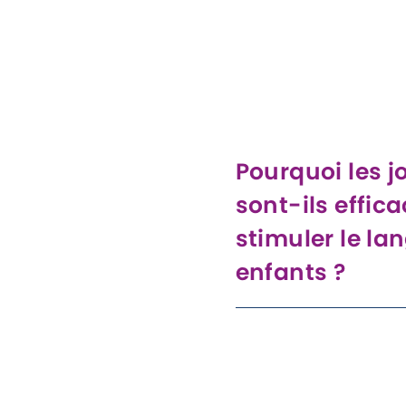
Pourquoi les j
sont-ils effic
stimuler le la
enfants ?
Les jouets en 3D sont inte
ce qui encourage les enfan
développer leur vocabulai
objets, en racontant des h