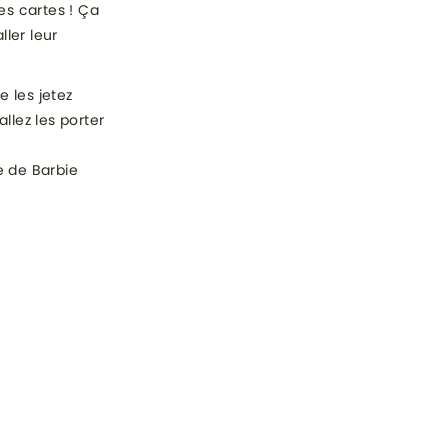
s cartes ! Ça
ller leur
e les jetez
llez les porter
u
e de Barbie