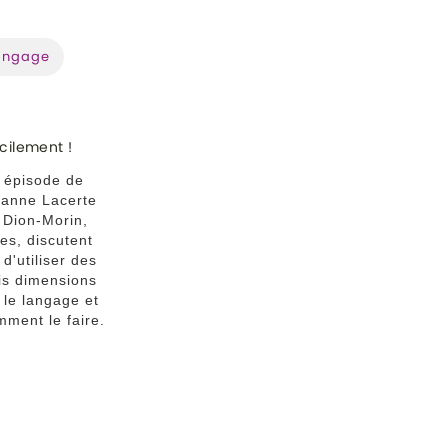
angage
acilement !