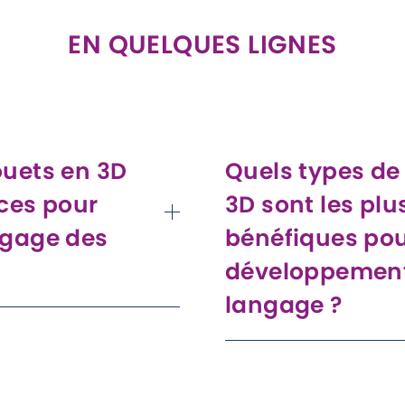
EN QUELQUES LIGNES
ouets en 3D
Quels types de
aces pour
3D sont les plu
ngage des
bénéfiques pou
développemen
langage ?
ractifs et engageants,
ts à utiliser et
Les jouets comme les blocs
re en décrivant les
figurines d'animaux, et les
istoires, et en jouant