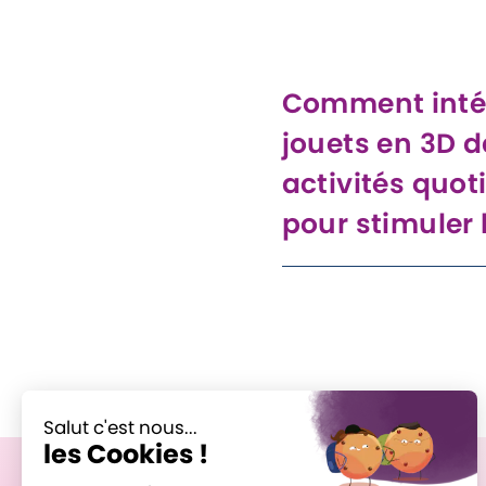
des scénarios.
Comment intég
jouets en 3D d
activités quot
pour stimuler 
Utilise les jouets en 3D po
scénarios de résolution d
discussions ouvertes pend
à enrichir le vocabulaire 
compréhension.