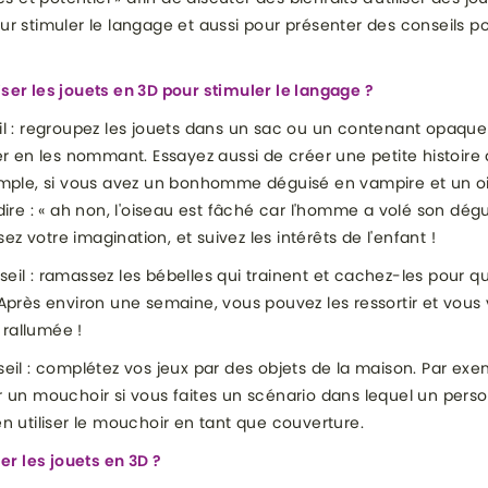
r stimuler le langage et aussi pour présenter des conseils pou
er les jouets en 3D pour stimuler le langage ?
il : regroupez les jouets dans un sac ou un contenant opaqu
er en les nommant. Essayez aussi de créer une petite histoire
emple, si vous avez un bonhomme déguisé en vampire et un o
dire : « ah non, l'oiseau est fâché car l'homme a volé son dé
isez votre imagination, et suivez les intérêts de l'enfant !
il : ramassez les bébelles qui trainent et cachez-les pour qu
Après environ une semaine, vous pouvez les ressortir et vous
a rallumée !
eil : complétez vos jeux par des objets de la maison. Par exe
 un mouchoir si vous faites un scénario dans lequel un pers
n utiliser le mouchoir en tant que couverture.
ser les jouets en 3D ?