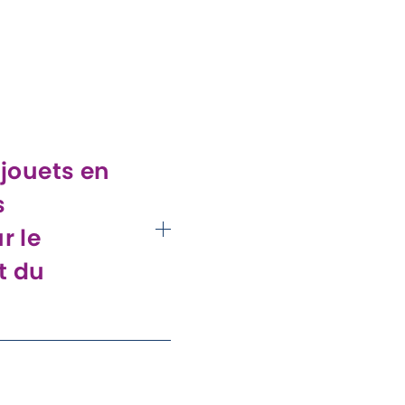
 jouets en
s
r le
t du
 de construction, les
 ensembles de jeu