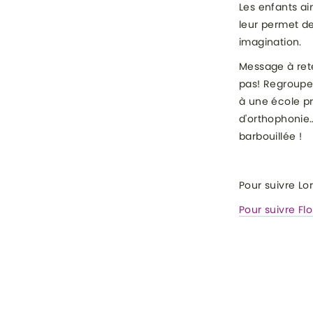
Les enfants a
leur permet de 
imagination.
​Message à rete
pas! Regroupez
à une école p
d'orthophonie…
barbouillée !
Pour suivre Lo
Pour suivre Fl
CATÉGORI