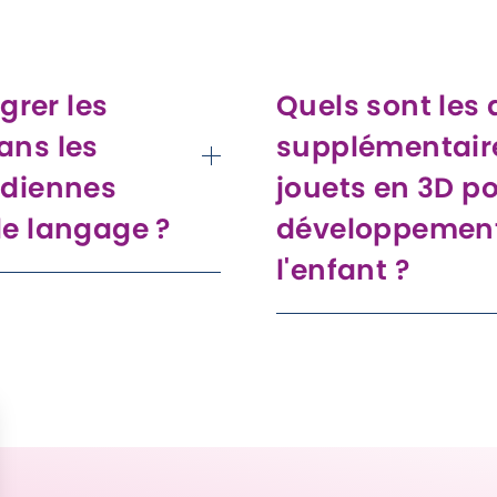
thématiques (cuisine, ferme
particulièrement utiles pou
et le dialogue.
rer les
Quels sont les
ans les
supplémentair
idiennes
jouets en 3D po
le langage ?
développement
l'enfant ?
ur des jeux de rôle, des
e problèmes, et des
En plus de stimuler le lang
ant le jeu, ce qui aide
améliorent les compétences
et à améliorer la
créativité, la pensée critiqu
compétences sociales grâc
interactifs et collaboratifs.