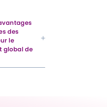
, etc.) sont
r encourager la narration
 avantages
es des
ur le
 global de
age, les jouets en 3D
 motrices fines, la
e, et les
e à des jeux