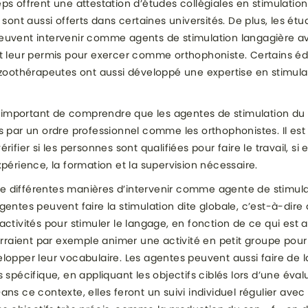
ps offrent une attestation d’études collégiales en stimulation
 sont aussi offerts dans certaines universités. De plus, les étu
euvent intervenir comme agents de stimulation langagière av
et leur permis pour exercer comme orthophoniste. Certains é
 zoothérapeutes ont aussi développé une expertise en stimula
is important de comprendre que les agentes de stimulation d
s par un ordre professionnel comme les orthophonistes. Il est
rifier si les personnes sont qualifiées pour faire le travail, si e
xpérience, la formation et la supervision nécessaire.
iste différentes manières d’intervenir comme agente de stimul
gentes peuvent faire la stimulation dite globale, c’est-à-dire 
activités pour stimuler le langage, en fonction de ce qui est 
ourraient par exemple animer une activité en petit groupe pou
lopper leur vocabulaire. Les agentes peuvent aussi faire de l
s spécifique, en appliquant les objectifs ciblés lors d’une éval
ans ce contexte, elles feront un suivi individuel régulier avec