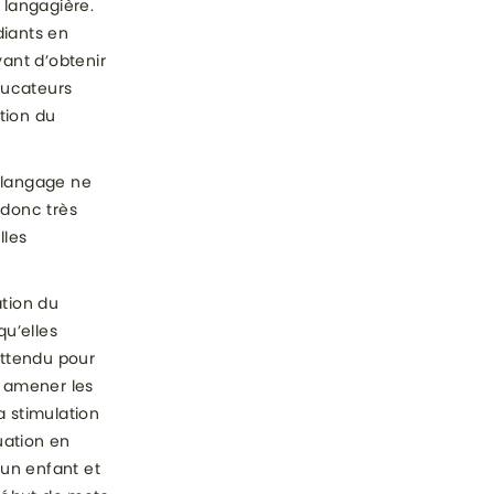
 langagière.
diants en
ant d’obtenir
ducateurs
tion du
u langage ne
 donc très
lles
ation du
qu’elles
attendu pour
r amener les
a stimulation
uation en
 un enfant et