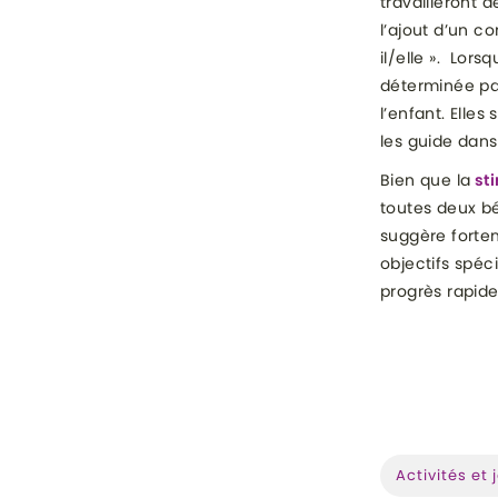
travailleront 
l’ajout d’un c
il/elle ». Lors
déterminée par
l’enfant. Elle
les guide dans 
Bien que la
sti
toutes deux bé
suggère fortem
objectifs spéc
progrès rapid
CATÉGORI
Activités et 