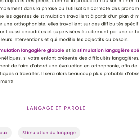
des objectifs très précis, comme la production du son « f » en
omplément dans la phrase ou l’utilisation correcte des pronom
que les agentes de stimulation travaillent à partir d’un plan d’i
 une orthophoniste, elles travaillent sur des difficultés spéci
s sont aussi encadrées et supervisées étroitement par une orth
leurs interventions et qui modifie les objectifs au besoin.
mulation langagière globale
et la
stimulation langagière spé
néfiques, si votre enfant présente des difficultés langagières
ent de faire d’abord une évaluation en orthophonie, afin de 
ifiques à travailler. Il sera alors beaucoup plus probable d’obs
ement!
LANGAGE ET PAROLE
E :
jeux
Stimulation du langage