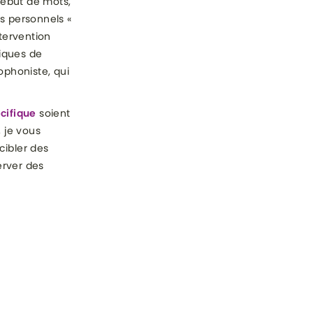
 début de mots,
s personnels «
ntervention
fiques de
ophoniste, qui
cifique
soient
, je vous
cibler des
erver des