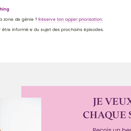
ching
ta zone de génie ?
Réserve ton appel priorisation.
 être informé∙e du sujet des prochains épisodes.
JE VEUX
CHAQUE 
Reçois un b