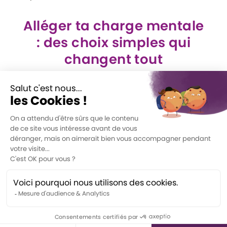
Alléger ta charge mentale
: des choix simples qui
changent tout
Bref, tu n’as pas besoin d’attendre d’être à
bout pour réorganiser ton quotidien. Comme
Saskia le montre si bien, tout commence par
de petits pas : enlever ce qui est de trop,
clarifier ton intention, prioriser vraiment, et
oser poser ton cadre. Ensuite seulement, les
bons outils deviennent de vrais alliés plutôt
qu’une charge de plus.
La clé, c’est de te rappeler que tu n’as pas à
tout faire, ni à tout porter seul·e. Chaque fois
que tu simplifies, que tu mets un peu plus de