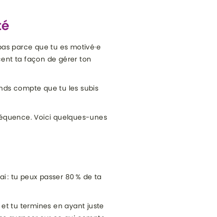
té
pas parce que tu es motivé·e
encent ta façon de gérer ton
 rends compte que tu les subis
nséquence. Voici quelques-unes
rai : tu peux passer 80 % de ta
 et tu termines en ayant juste