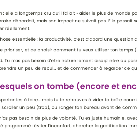
n : elle a longtemps cru qu’il fallait « aider le plus de monde 
raire débordait, mais son impact ne suivait pas. Elle passait se
er réellement.
hose essentielle : la productivité, c’est d’abord une question d
 prioriser, et de choisir comment tu veux utiliser ton temps (
d. Tu n’as pas besoin d’être naturellement discipliné·e ou pas
de prendre un peu de recul… et de commencer à regarder ce qui
lesquels on tombe (encore et en
portantes à faire… mais tu te retrouves à vider ta boîte cour
le, scroller un peu (trop), ou ranger ton bureau avant de com
 n’as pas besoin de plus de volonté. Tu es juste humain·e, ave
é programmé : éviter l’inconfort, chercher la gratification i