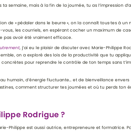
 ta semaine, mais à la fin de la journée, tu as l’impression d
tion de « pédaler dans le beurre », on la connaît tous·tes à u
z-vous, les courriels, en espérant cocher un maximum de cases
e pas avoir été vraiment efficace.
utrement
, j’ai eu le plaisir de discuter avec Marie-Philippe R
semble, on a exploré des lois de la productivité que tu appli
s concrètes pour reprendre le contrôle de ton temps sans t’im
rveau humain, d’énergie fluctuante… et de bienveillance enver
tines, comment structurer tes journées et où tu perds ton é
ilippe Rodrigue ?
e-Philippe est aussi autrice, entrepreneure et formatrice. Pas