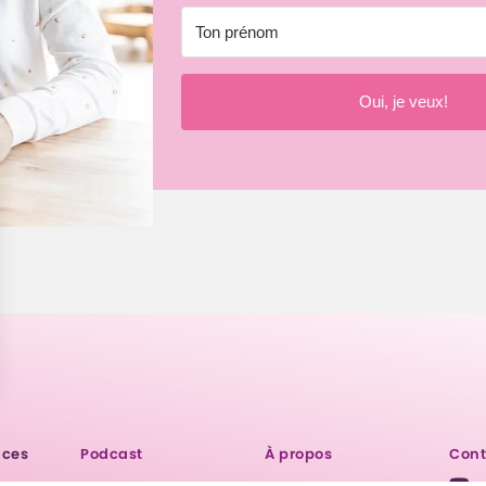
Oui, je veux!
ices
Podcast
À propos
Cont